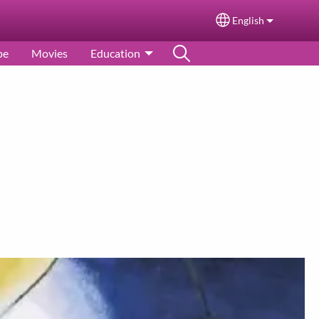
English
Select your langu
pe
Movies
Education