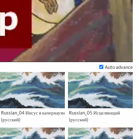
Auto advance
Russian_04 Иисус в капернауме
Russian_05 Исцеляющий
(русский)
(русский)