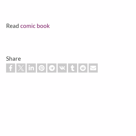
Read
comic book
Share