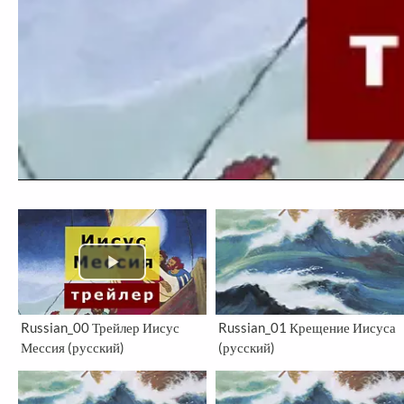
Russian_00 Трейлер Иисус
Russian_01 Крещение Иисуса
Мессия (русский)
(русский)