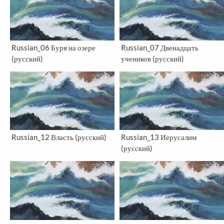
Russian_06 Буря на озере
Russian_07 Двенадцать
(русский)
учеников (русский)
Russian_12 Власть (русский)
Russian_13 Иерусалим
(русский)